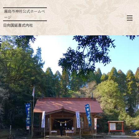
霧島岑神社公式ホームぺ
ージ
日向国延喜式内社